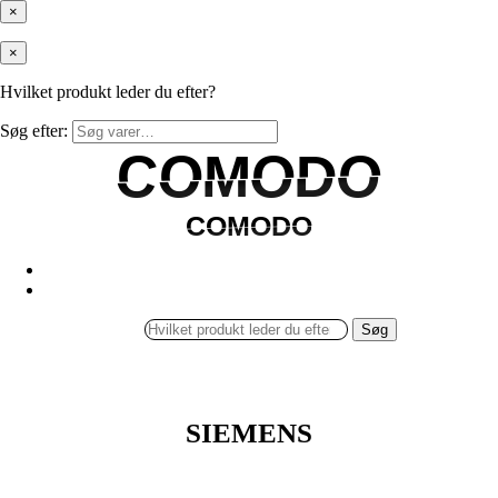
×
×
Hvilket produkt leder du efter?
Søg efter:
COMODO
COMODO
COMODO
COMODO
Søg
SIEMENS