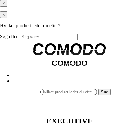
×
×
Hvilket produkt leder du efter?
Søg efter:
COMODO
COMODO
COMODO
COMODO
Søg
EXECUTIVE